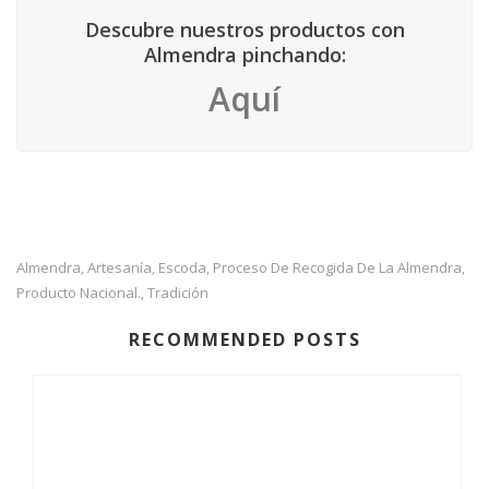
Descubre nuestros productos con
Almendra pinchando:
Aquí
Almendra
Artesanía
Escoda
Proceso De Recogida De La Almendra
,
,
,
,
Producto Nacional.
Tradición
,
RECOMMENDED POSTS