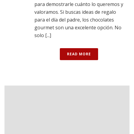
para demostrarle cuánto lo queremos y
valoramos. Si buscas ideas de regalo
para el día del padre, los chocolates
gourmet son una excelente opción. No
solo [...]
READ MORE