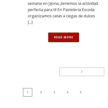
semana en Jijona, ¡tenemos la actividad
perfecta para ti! En Pastelería Escoda
organizamos catas a ciegas de dulces
[...]
READ MORE
1
2
3
4
5