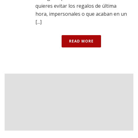
quieres evitar los regalos de última
hora, impersonales o que acaban en un
[...]
READ MORE