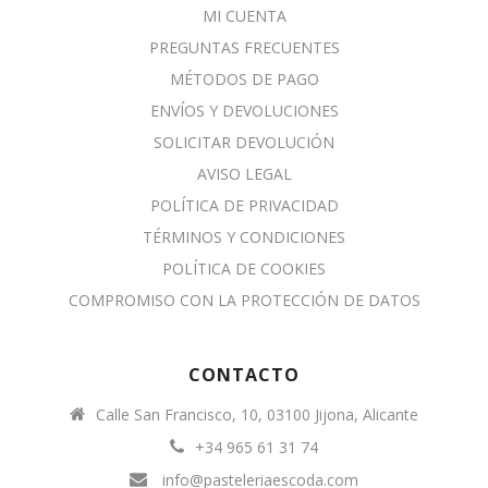
MI CUENTA
PREGUNTAS FRECUENTES
MÉTODOS DE PAGO
ENVÍOS Y DEVOLUCIONES
SOLICITAR DEVOLUCIÓN
AVISO LEGAL
POLÍTICA DE PRIVACIDAD
TÉRMINOS Y CONDICIONES
POLÍTICA DE COOKIES
COMPROMISO CON LA PROTECCIÓN DE DATOS
CONTACTO
Calle San Francisco, 10, 03100 Jijona, Alicante
+34 965 61 31 74
info@pasteleriaescoda.com