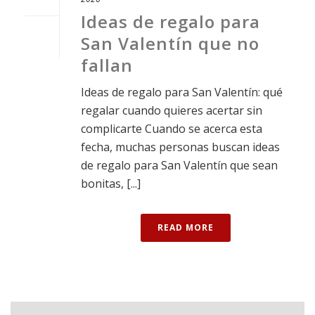
Ideas de regalo para
San Valentín que no
fallan
Ideas de regalo para San Valentín: qué
regalar cuando quieres acertar sin
complicarte Cuando se acerca esta
fecha, muchas personas buscan ideas
de regalo para San Valentín que sean
bonitas, [...]
READ MORE