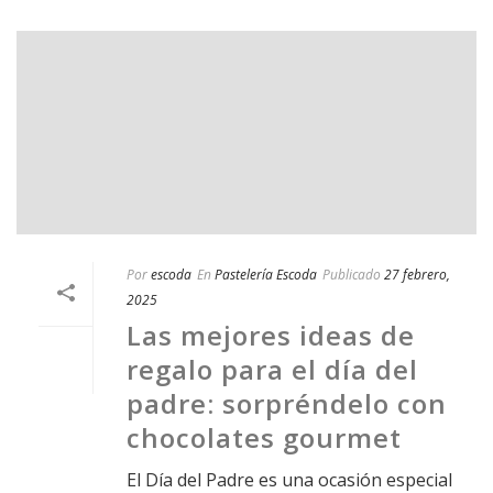
Por
escoda
En
Pastelería Escoda
Publicado
27 febrero,
2025
Las mejores ideas de
regalo para el día del
padre: sorpréndelo con
chocolates gourmet
El Día del Padre es una ocasión especial