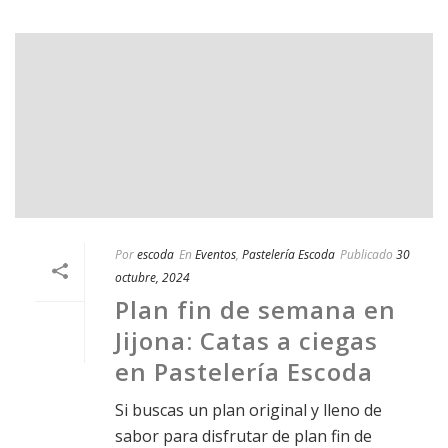
Por
escoda
En
Eventos
,
Pastelería Escoda
Publicado
30
octubre, 2024
Plan fin de semana en
Jijona: Catas a ciegas
en Pastelería Escoda
Si buscas un plan original y lleno de
sabor para disfrutar de plan fin de