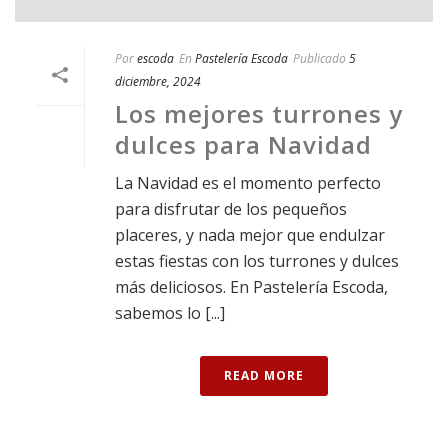
Por
escoda
En
Pastelería Escoda
Publicado
5
diciembre, 2024
Los mejores turrones y
dulces para Navidad
La Navidad es el momento perfecto
para disfrutar de los pequeños
placeres, y nada mejor que endulzar
estas fiestas con los turrones y dulces
más deliciosos. En Pastelería Escoda,
sabemos lo [...]
READ MORE