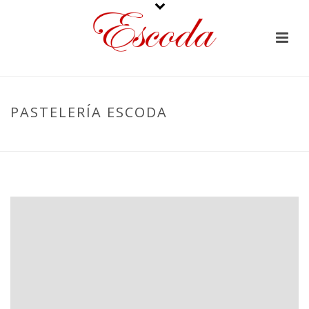
PASTELERÍA ESCODA
PORTADA
»
PASTELERÍA ESCODA