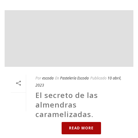
Por
escoda
En
Pastelería Escoda
Publicado
10 abril,
2023
El secreto de las
almendras
caramelizadas.
READ MORE