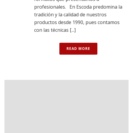
profesionales. En Escoda predomina la
tradición y la calidad de nuestros
productos desde 1990, pues contamos
con las técnicas [...]
READ MORE