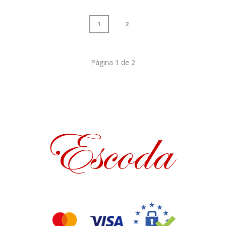
1
2
Página
1
de
2