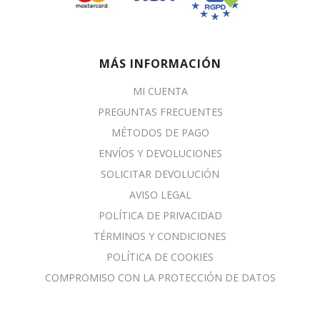
MÁS INFORMACIÓN
MI CUENTA
PREGUNTAS FRECUENTES
MÉTODOS DE PAGO
ENVÍOS Y DEVOLUCIONES
SOLICITAR DEVOLUCIÓN
AVISO LEGAL
POLÍTICA DE PRIVACIDAD
TÉRMINOS Y CONDICIONES
POLÍTICA DE COOKIES
COMPROMISO CON LA PROTECCIÓN DE DATOS