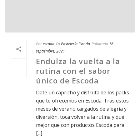
Por
escoda
En
Pastelería Escoda
Publicado
16
septiembre, 2021
Endulza la vuelta a la
rutina con el sabor
único de Escoda
Date un capricho y disfruta de los packs
que te ofrecemos en Escoda. Tras estos
meses de verano cargados de alegría y
diversión, toca volver a la rutina y qué
mejor que con productos Escoda para
[...]