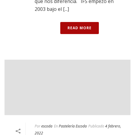
que nos diferencia. IFS empezó en
2003 bajo el [...]
READ MORE
Por
escoda
En
Pastelería Escoda
Publicado
4 febrero,
2022