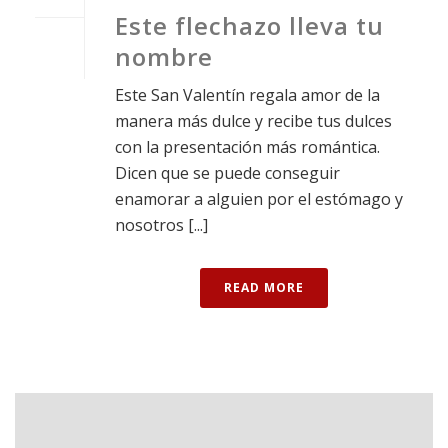
Este flechazo lleva tu
nombre
Este San Valentín regala amor de la
manera más dulce y recibe tus dulces
con la presentación más romántica.
Dicen que se puede conseguir
enamorar a alguien por el estómago y
nosotros [...]
READ MORE