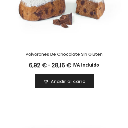
Polvorones De Chocolate Sin Gluten
Rango
-
6,92
€
28,16
€
IVA Incluido
de
precios:
Añadir al carro
desde
6,92 €
hasta
28,16 €