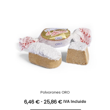
25,86 €
Polvorones ORO
Rango
-
6,46
€
25,86
€
IVA Incluido
de