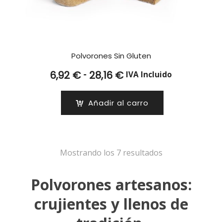
Polvorones Sin Gluten
Rango
-
6,92
€
28,16
€
IVA Incluido
de
precios:
Añadir al carro
desde
6,92 €
hasta
28,16 €
Mostrando los 7 resultados
Polvorones artesanos:
crujientes y llenos de