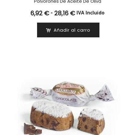
Polvorones De Aceite De Oliva
Rango
-
6,92
€
28,16
€
IVA Incluido
de
precios:
Añadir al carro
desde
6,92 €
hasta
28,16 €