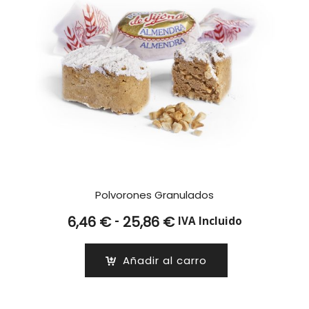
Polvorones Granulados
Rango
-
6,46
€
25,86
€
IVA Incluido
de
precios:
Añadir al carro
desde
6,46 €
hasta