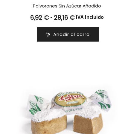
Polvorones Sin Azúcar Añadido
Rango
-
6,92
€
28,16
€
IVA Incluido
de
precios:
Añadir al carro
desde
6,92 €
hasta
28,16 €