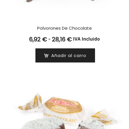
Polvorones De Chocolate
Rango
-
6,92
€
28,16
€
IVA Incluido
de
precios:
Añadir al carro
desde
6,92 €
hasta
28,16 €