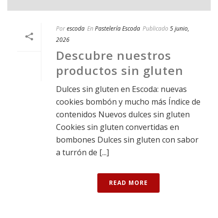
Por
escoda
En
Pastelería Escoda
Publicado
5 junio,
2026
Descubre nuestros
productos sin gluten
Dulces sin gluten en Escoda: nuevas
cookies bombón y mucho más Índice de
contenidos Nuevos dulces sin gluten
Cookies sin gluten convertidas en
bombones Dulces sin gluten con sabor
a turrón de [...]
READ MORE