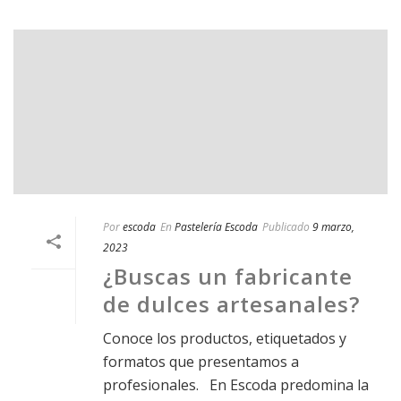
Por
escoda
En
Pastelería Escoda
Publicado
9 marzo,
2023
¿Buscas un fabricante
de dulces artesanales?
Conoce los productos, etiquetados y
formatos que presentamos a
profesionales. En Escoda predomina la