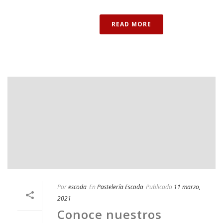
READ MORE
Por
escoda
En
Pastelería Escoda
Publicado
11 marzo,
2021
Conoce nuestros