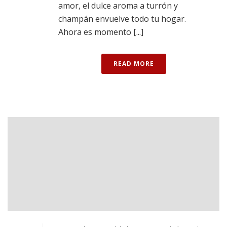
amor, el dulce aroma a turrón y
champán envuelve todo tu hogar.
Ahora es momento [...]
READ MORE