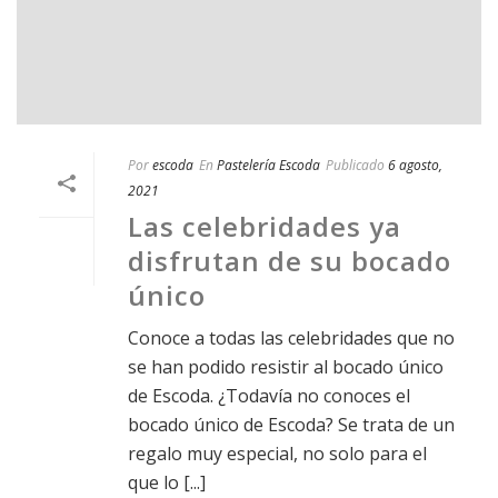
Por
escoda
En
Pastelería Escoda
Publicado
6 agosto,
2021
Las celebridades ya
disfrutan de su bocado
único
Conoce a todas las celebridades que no
se han podido resistir al bocado único
de Escoda. ¿Todavía no conoces el
bocado único de Escoda? Se trata de un
regalo muy especial, no solo para el
que lo [...]