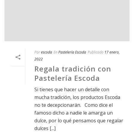
Por
escoda
En
Pastelería Escoda
Publicado
17 enero,
2022
Regala tradición con
Pastelería Escoda
Si tienes que hacer un detalle con
mucha tradición, los productos Escoda
no te decepcionarán. Como dice el
famoso dicho a nadie le amarga un
dulce, por lo qué pensamos que regalar
dulces [...]