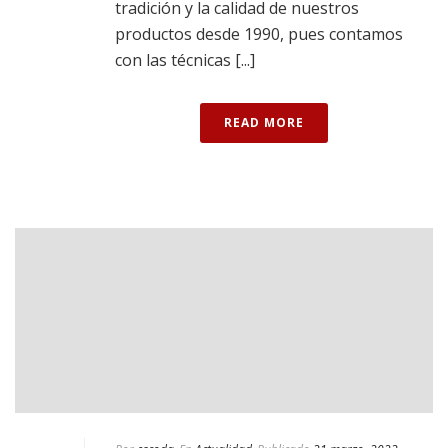
tradición y la calidad de nuestros
productos desde 1990, pues contamos
con las técnicas [...]
READ MORE