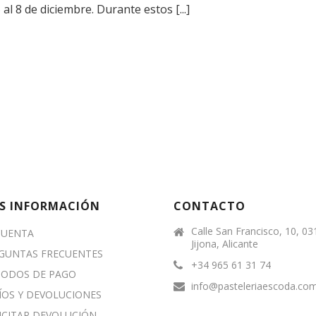
 al 8 de diciembre. Durante estos [...]
S INFORMACIÓN
CONTACTO
Calle San Francisco, 10, 0
CUENTA
Jijona, Alicante
GUNTAS FRECUENTES
+34 965 61 31 74
ODOS DE PAGO
info@pasteleriaescoda.co
ÍOS Y DEVOLUCIONES
ICITAR DEVOLUCIÓN