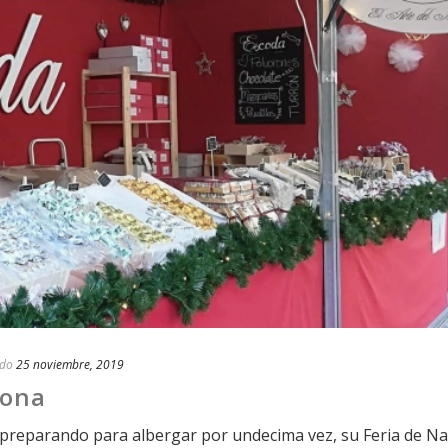
ado
25 noviembre, 2019
jona
tá preparando para albergar por undecima vez, su Feria de N