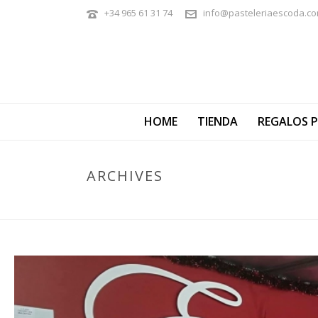
+34 965 61 31 74
info@pasteleriaescoda.c
HOME
TIENDA
REGALOS 
ARCHIVES