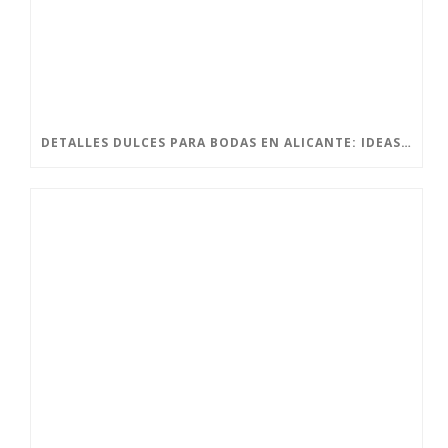
DETALLES DULCES PARA BODAS EN ALICANTE: IDEAS CON ENCANTO PARA SORPRENDER A TUS INVITADOS