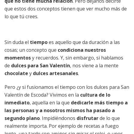
que no tiene mucha relación
. Pero déjanos decirte
que estos dos conceptos tienen que ver mucho más de
lo que tú crees.
Sin duda el
tiempo
es aquello que da duración a las
cosas; un concepto que
condiciona nuestros
momentos
y recuerdos. Y, sin embargo, si hablamos
de
dulces para San Valentín
, nos viene a la mente
chocolate
y
dulces artesanales
.
Pero ¿y si fusionamos el tiempo con los dulces para San
Valentín de Escoda? Vivimos en la
cultura de lo
inmediato
, aquella en la que
dedicarle más tiempo a
las personas y a nosotros mismos ha pasado a
segundo plano
. Impidiéndonos
disfrutar
de lo que
realmente importa. Por ejemplo de recetas a fuego
lento, una tarde con amigos sin mirar el reloj, o unos