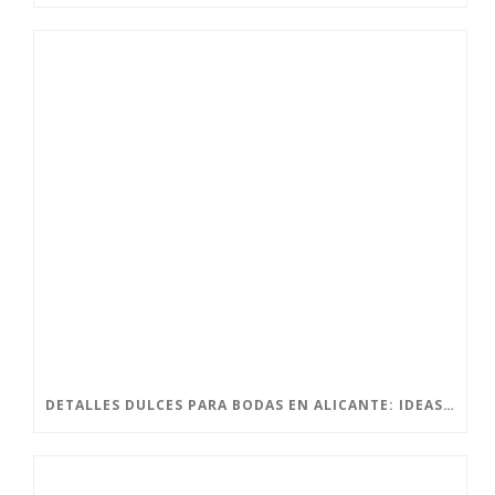
DETALLES DULCES PARA BODAS EN ALICANTE: IDEAS CON ENCANTO PARA SORPRENDER A TUS INVITADOS