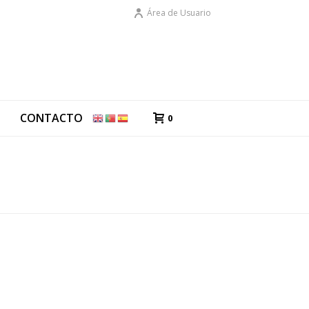
Área de Usuario
G
CONTACTO
0
AS DE REGALO PARA SAN VALENTÍN QUE NO FALLAN