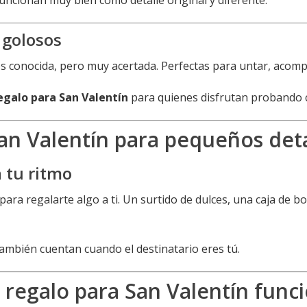
uncionan muy bien como detalle original y diferente.
 golosos
 conocida, pero muy acertada. Perfectas para untar, acompa
egalo para San Valentín
para quienes disfrutan probando c
San Valentín para pequeños deta
a tu ritmo
ara regalarte algo a ti. Un surtido de dulces, una caja de
ambién cuentan cuando el destinatario eres tú.
 regalo para San Valentín func