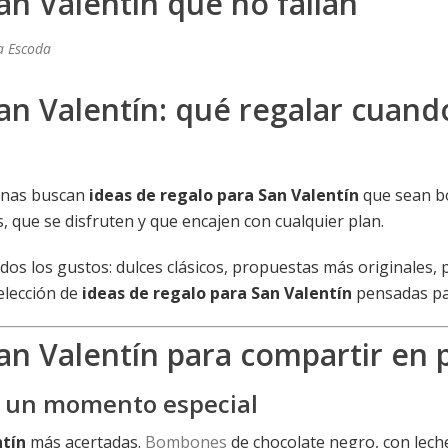
an Valentín que no fallan
a Escoda
an Valentín: qué regalar cuando
onas buscan
ideas de regalo para San Valentín
que sean bo
 que se disfruten y que encajen con cualquier plan.
os los gustos: dulces clásicos, propuestas más originales,
elección de
ideas de regalo para San Valentín
pensadas par
an Valentín para compartir en 
 un momento especial
ntín
más acertadas.
Bombones
de chocolate negro, con leche