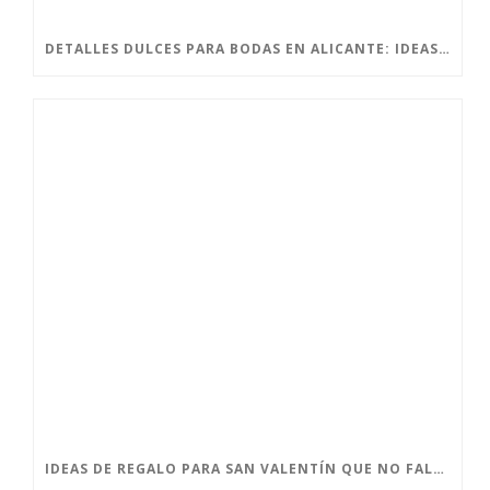
DETALLES DULCES PARA BODAS EN ALICANTE: IDEAS CON ENCANTO PARA SORPRENDER A TUS INVITADOS
IDEAS DE REGALO PARA SAN VALENTÍN QUE NO FALLAN