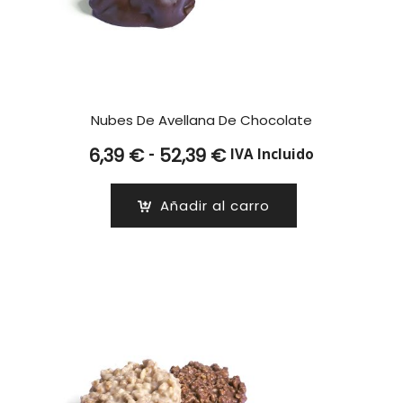
Nubes De Avellana De Chocolate
Rango
-
6,39
€
52,39
€
IVA Incluido
de
precios:
Añadir al carro
desde
6,39 €
hasta
52,39 €