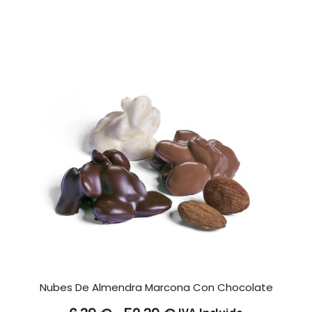
7,99 €
hasta
52,39 €
Nubes De Almendra Marcona Con Chocolate
Rango