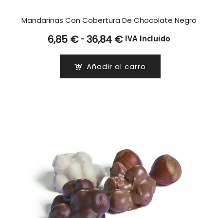
Mandarinas Con Cobertura De Chocolate Negro
Rango
-
6,85
€
36,84
€
IVA Incluido
de
precios:
Añadir al carro
desde
6,85 €
hasta
36,84 €