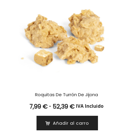
Roquitas De Turrón De Jijona
Rango
-
7,99
€
52,39
€
IVA Incluido
de
precios:
Añadir al carro
desde