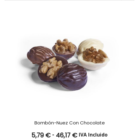
Bombón-Nuez Con Chocolate
Rango
-
5,79
€
46,17
€
IVA Incluido