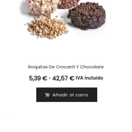
Roquitas De Crocanti Y Chocolate
Rango
-
5,39
€
42,57
€
IVA Incluido
de
precios:
Añadir al carro
desde
5,39 €
hasta
42,57 €