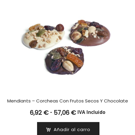
Mendiants – Corcheas Con Frutos Secos Y Chocolate
Rango
-
6,92
€
57,06
€
IVA Incluido
de
precios:
Añadir al carro
desde