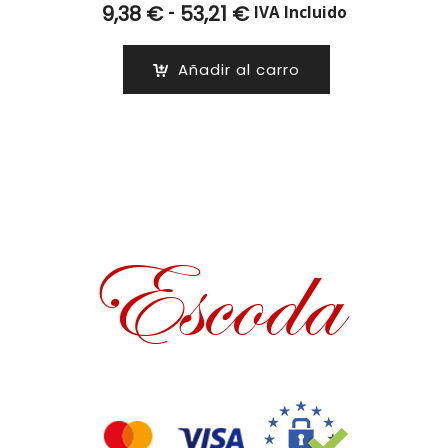
Rango
-
9,38
€
53,21
€
IVA Incluido
de
precios:
Añadir al carro
desde
9,38 €
hasta
53,21 €