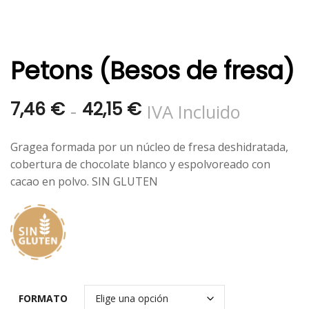
Petons (Besos de fresa)
Rango
-
7,46
€
42,15
€
IVA Incluido
de
Gragea formada por un núcleo de fresa deshidratada,
precios:
cobertura de chocolate blanco y espolvoreado con
cacao en polvo. SIN GLUTEN
desde
7,46 €
hasta
42,15 €
FORMATO