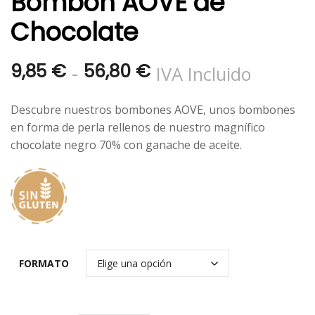
Bombón AOVE de
Chocolate
Rango
-
9,85
€
56,80
€
IVA Incluido
de
Descubre nuestros bombones AOVE, unos bombones
precios:
en forma de perla rellenos de nuestro magnífico
chocolate negro 70% con ganache de aceite.
desde
9,85 €
hasta
56,80 €
FORMATO