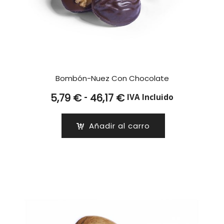
Bombón-Nuez Con Chocolate
Rango
-
5,79
€
46,17
€
IVA Incluido
de
precios:
Añadir al carro
desde
5,79 €
hasta
46,17 €