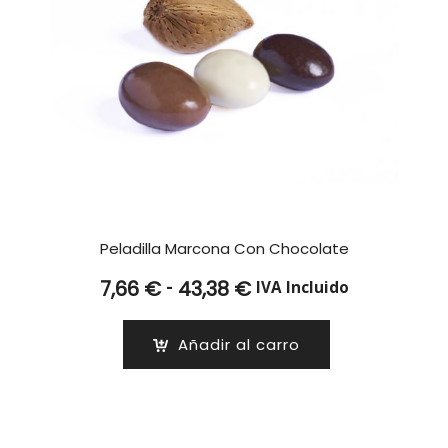
Peladilla Marcona Con Chocolate
Rango
-
7,66
€
43,38
€
IVA Incluido
de
precios:
Añadir al carro
desde
7,66 €
hasta
43,38 €