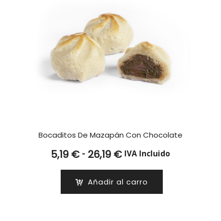
Bocaditos De Mazapán Con Chocolate
Rango
-
5,19
€
26,19
€
IVA Incluido
de
precios:
Añadir al carro
desde
5,19 €
hasta