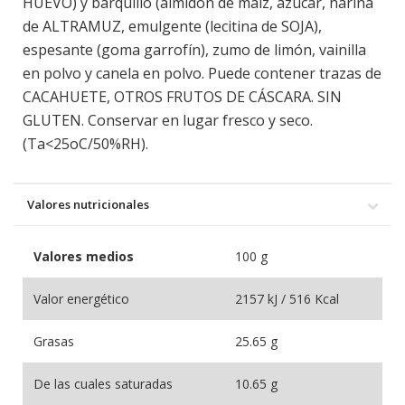
HUEVO) y barquillo (almidón de maíz, azúcar, harina
de ALTRAMUZ, emulgente (lecitina de SOJA),
espesante (goma garrofín), zumo de limón, vainilla
en polvo y canela en polvo. Puede contener trazas de
CACAHUETE, OTROS FRUTOS DE CÁSCARA. SIN
GLUTEN. Conservar en lugar fresco y seco.
(Ta<25oC/50%RH).
Valores nutricionales
Valores medios
100 g
Valor energético
2157 kJ / 516 Kcal
Grasas
25.65 g
De las cuales saturadas
10.65 g