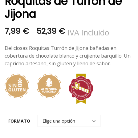
Roquitas de Turrón de
Jijona
Rango
-
7,99
€
52,39
€
IVA Incluido
de
Deliciosas Roquitas Turrón de Jijona bañadas en
precios:
cobertura de chocolate blanco y crujiente barquillo. Un
capricho artesano, sin gluten y lleno de sabor.
desde
7,99 €
hasta
52,39 €
FORMATO