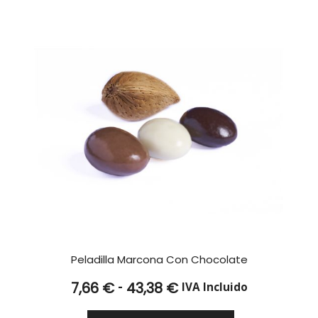
26,19 €
Peladilla Marcona Con Chocolate
Rango
-
7,66
€
43,38
€
IVA Incluido
de