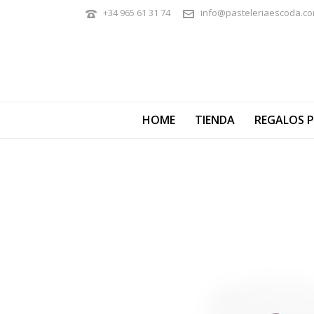
+34 965 61 31 74
info@pasteleriaescoda.c
HOME
TIENDA
REGALOS 