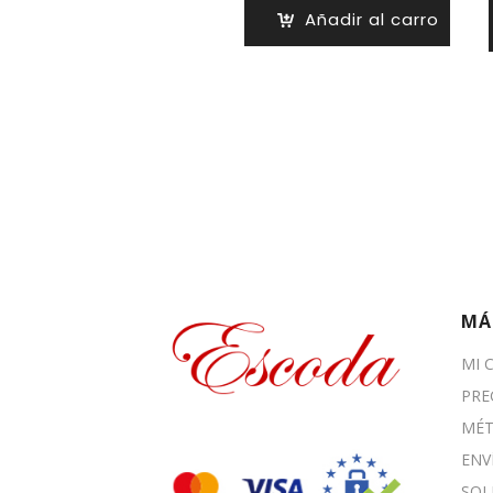
Añadir al carro
MÁ
MI 
PRE
MÉT
ENV
SOL