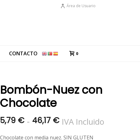
Área de Usuario
G
CONTACTO
0
Bombón-Nuez con
Chocolate
Rango
-
5,79
€
46,17
€
IVA Incluido
de
Chocolate con media nuez. SIN GLUTEN