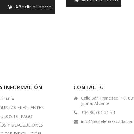
desde
Añadir al carro
6,39 €
hasta
52,39 €
S INFORMACIÓN
CONTACTO
Calle San Francisco, 10, 0
CUENTA
Jijona, Alicante
GUNTAS FRECUENTES
+34 965 61 31 74
ODOS DE PAGO
info@pasteleriaescoda.co
ÍOS Y DEVOLUCIONES
ICITAR DEVOLUCIÓN