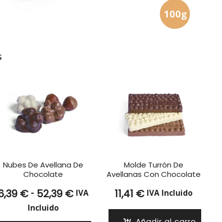
s
Nubes De Avellana De
Molde Turrón De
Chocolate
Avellanas Con Chocolate
Rango
-
6,39
€
52,39
€
11,41
€
IVA
IVA Incluido
de
Incluido
precios:
Añadir al carro