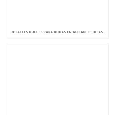
DETALLES DULCES PARA BODAS EN ALICANTE: IDEAS CON ENCANTO PARA SORPRENDER A TUS INVITADOS