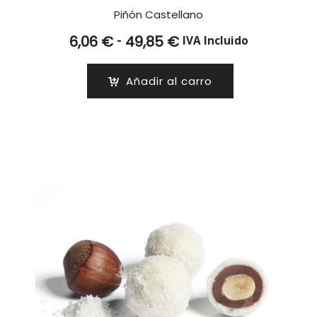
Piñón Castellano
Rango
-
6,06
€
49,85
€
IVA Incluido
de
precios:
Añadir al carro
desde
6,06 €
hasta
49,85 €