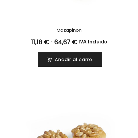
Mazapiñon
Rango
-
11,18
€
64,67
€
IVA Incluido
de
precios:
Añadir al carro
desde
11,18 €
hasta
64,67 €