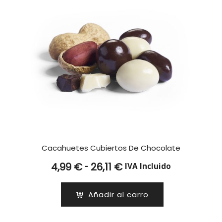
Cacahuetes Cubiertos De Chocolate
Rango
-
4,99
€
26,11
€
IVA Incluido
de
precios:
Añadir al carro
desde
4,99 €