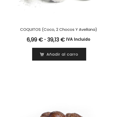
COQUITOS (Coco, 2 Chocos Y Avellana)
Rango
-
6,99
€
39,13
€
IVA Incluido
de
precios:
Añadir al carro
desde
6,99 €
hasta
39,13 €