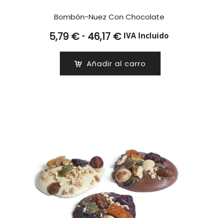
Bombón-Nuez Con Chocolate
Rango
-
5,79
€
46,17
€
IVA Incluido
de
precios:
Añadir al carro
desde
5,79 €
hasta
46,17 €