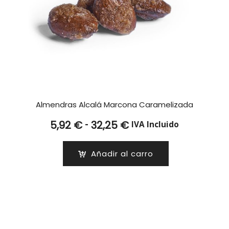
Almendras Alcalá Marcona Caramelizada
Rango
-
5,92
€
32,25
€
IVA Incluido
de
precios:
Añadir al carro
desde
5,92 €
hasta
32,25 €