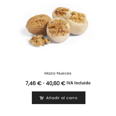
Maza-Nueces
Rango
-
7,46
€
40,60
€
IVA Incluido
de
precios:
Añadir al carro
desde
7,46 €
hasta