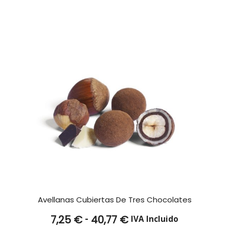
hasta
26,11 €
Avellanas Cubiertas De Tres Chocolates
Rango
-
7,25
€
40,77
€
IVA Incluido