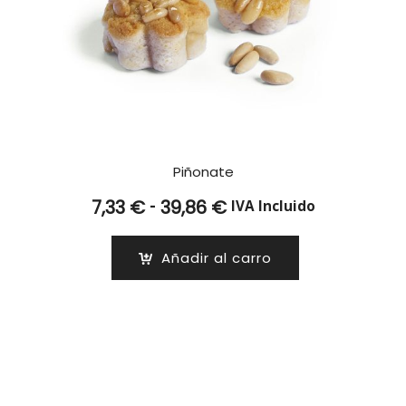
Piñonate
Rango
-
7,33
€
39,86
€
IVA Incluido
de
precios:
Añadir al carro
desde
7,33 €
hasta
39,86 €