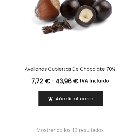
Avellanas Cubiertas De Chocolate 70%
Rango
-
7,72
€
43,96
€
IVA Incluido
de
precios:
Añadir al carro
desde
7,72 €
hasta
43,96 €
Mostrando los 13 resultados