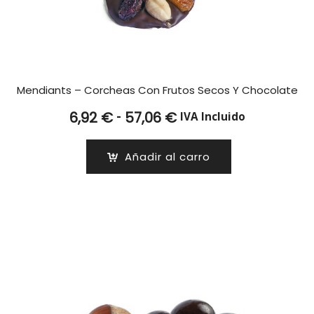
Mendiants – Corcheas Con Frutos Secos Y Chocolate
Rango
-
6,92
€
57,06
€
IVA Incluido
de
precios:
Añadir al carro
desde
6,92 €
hasta
57,06 €