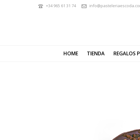
+34 965 61 31 74
info@pasteleriaescoda.c
HOME
TIENDA
REGALOS 