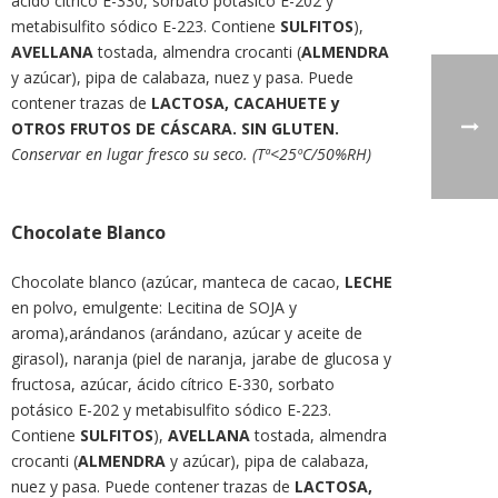
ácido cítrico E-330, sorbato potásico E-202 y
metabisulfito sódico E-223. Contiene
SULFITOS
),
AVELLANA
tostada, almendra crocanti (
ALMENDRA
y azúcar), pipa de calabaza, nuez y pasa. Puede
contener trazas de
LACTOSA, CACAHUETE y
OTROS FRUTOS DE CÁSCARA. SIN GLUTEN.
Conservar en lugar fresco su seco. (Tª<25ºC/50%RH)
Chocolate Blanco
Chocolate blanco (azúcar, manteca de cacao,
LECHE
en polvo, emulgente: Lecitina de SOJA y
aroma),arándanos (arándano, azúcar y aceite de
girasol), naranja (piel de naranja, jarabe de glucosa y
fructosa, azúcar, ácido cítrico E-330, sorbato
potásico E-202 y metabisulfito sódico E-223.
Contiene
SULFITOS
),
AVELLANA
tostada, almendra
crocanti (
ALMENDRA
y azúcar), pipa de calabaza,
nuez y pasa. Puede contener trazas de
LACTOSA,