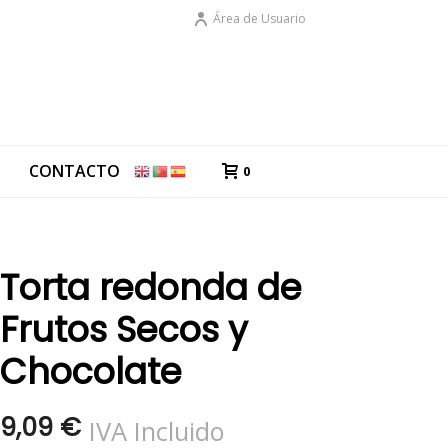
Área de Usuario
G
CONTACTO
0
Torta redonda de
Frutos Secos y
Chocolate
9,09
€
IVA Incluido