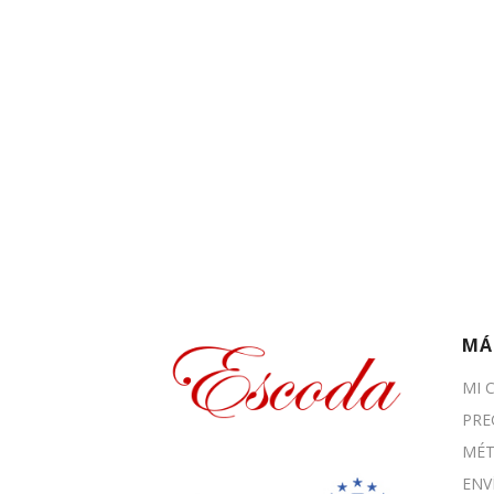
MÁ
MI 
PRE
MÉT
ENV