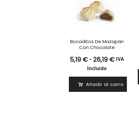
Bocaditos De Mazapán
Con Chocolate
Rango
-
5,19
€
26,19
€
IVA
de
Incluido
precios:
desde
Añadir al carro
5,19 €
hasta
26,19 €