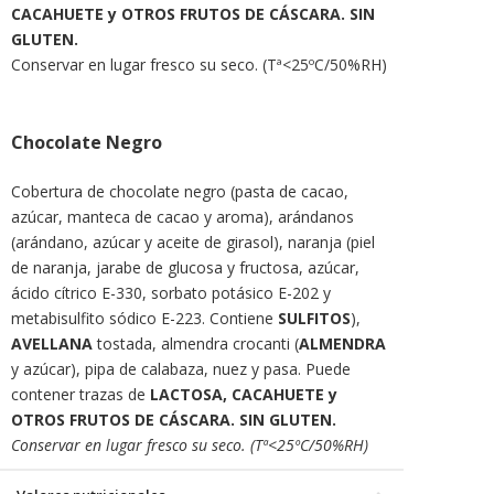
CACAHUETE y OTROS FRUTOS DE CÁSCARA. SIN
GLUTEN.
Conservar en lugar fresco su seco. (Tª<25ºC/50%RH)
Chocolate Negro
Cobertura de chocolate negro (pasta de cacao,
azúcar, manteca de cacao y aroma), arándanos
(arándano, azúcar y aceite de girasol), naranja (piel
de naranja, jarabe de glucosa y fructosa, azúcar,
ácido cítrico E-330, sorbato potásico E-202 y
metabisulfito sódico E-223. Contiene
SULFITOS
),
AVELLANA
tostada, almendra crocanti (
ALMENDRA
y azúcar), pipa de calabaza, nuez y pasa. Puede
contener trazas de
LACTOSA, CACAHUETE y
OTROS FRUTOS DE CÁSCARA. SIN GLUTEN.
Conservar en lugar fresco su seco. (Tª<25ºC/50%RH)