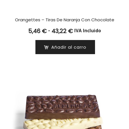
Orangettes – Tiras De Naranja Con Chocolate
Rango
-
5,46
€
43,22
€
IVA Incluido
de
precios:
Añadir al carro
desde
5,46 €
hasta
43,22 €