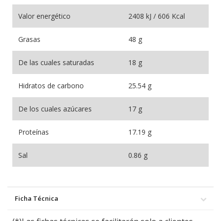
Valor energético
2408 kJ / 606 Kcal
Grasas
48 g
De las cuales saturadas
18 g
Hidratos de carbono
25.54 g
De los cuales azúcares
17 g
Proteínas
17.19 g
Sal
0.86 g
Ficha Técnica