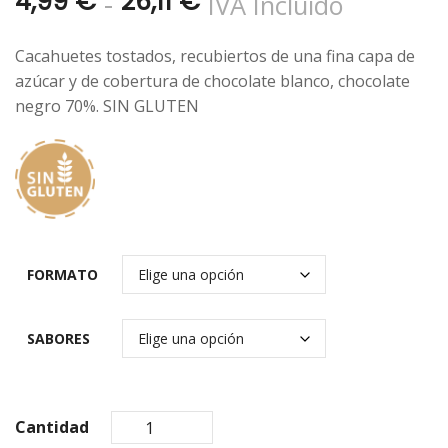
Rango
-
4,99
€
26,11
€
IVA Incluido
de
Cacahuetes tostados, recubiertos de una fina capa de
precios:
azúcar y de cobertura de chocolate blanco, chocolate
negro 70%. SIN GLUTEN
desde
4,99 €
hasta
26,11 €
FORMATO
SABORES
Cantidad