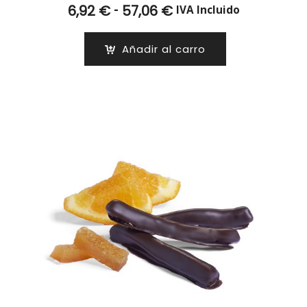
Rango
-
6,92
€
57,06
€
IVA Incluido
de
precios:
Añadir al carro
desde
6,92 €
hasta
57,06 €