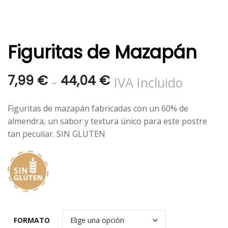
Figuritas de Mazapán
Rango
-
7,99
€
44,04
€
IVA Incluido
de
Figuritas de mazapán fabricadas con un 60% de
precios:
almendra, un sabor y textura único para este postre
tan peculiar. SIN GLUTEN
desde
7,99 €
hasta
44,04 €
FORMATO