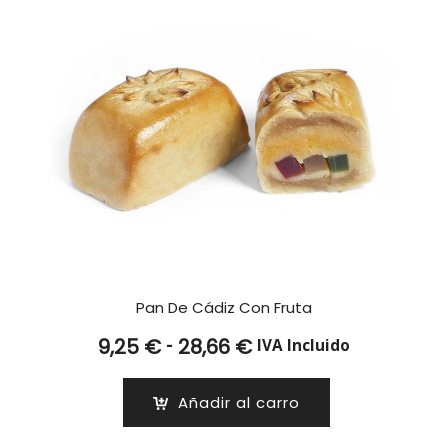
Pan De Cádiz Con Fruta
Rango
-
9,25
€
28,66
€
IVA Incluido
de
precios:
Añadir al carro
desde
9,25 €