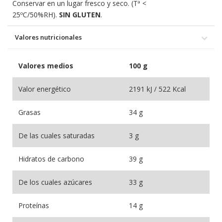
Conservar en un lugar fresco y seco. (Tª <
25ºC/50%RH).
SIN GLUTEN
.
Valores nutricionales
Valores medios
100 g
Valor energético
2191 kJ / 522 Kcal
Grasas
34 g
De las cuales saturadas
3 g
Hidratos de carbono
39 g
De los cuales azúcares
33 g
Proteínas
14 g