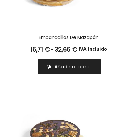
Empanadillas De Mazapán
Rango
-
16,71
€
32,66
€
IVA Incluido
de
precios:
Añadir al carro
desde
16,71 €
hasta
32,66 €