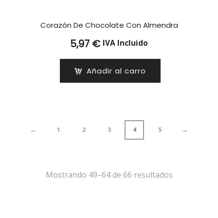
Corazón De Chocolate Con Almendra
5,97
€
IVA Incluido
Añadir al carro
←
→
1
2
3
4
5
Mostrando 49–64 de 66 resultados