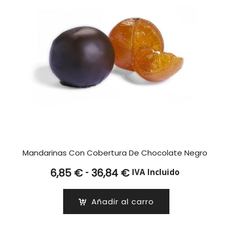
Mandarinas Con Cobertura De Chocolate Negro
Rango
-
6,85
€
36,84
€
IVA Incluido
de
precios:
Añadir al carro
desde
6,85 €