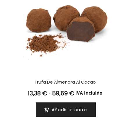
Trufa De Almendra Al Cacao
Rango
-
13,38
€
59,59
€
IVA Incluido
de
precios:
Añadir al carro
desde
13,38 €
hasta