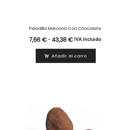
Peladilla Marcona Con Chocolate
Rango
-
7,66
€
43,38
€
IVA Incluido
de
precios:
Añadir al carro
desde
7,66 €
hasta
43,38 €