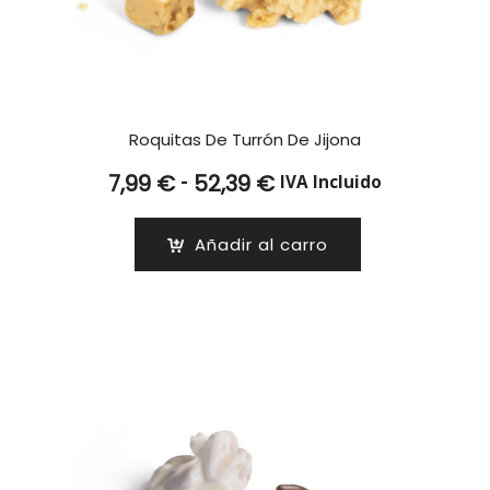
Roquitas De Turrón De Jijona
Rango
-
7,99
€
52,39
€
IVA Incluido
de
precios:
Añadir al carro
desde
7,99 €
hasta
52,39 €