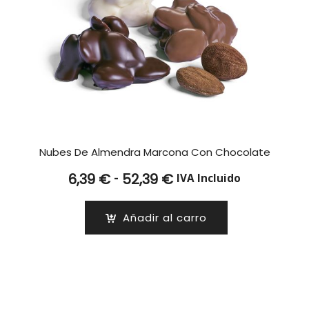
Nubes De Almendra Marcona Con Chocolate
Rango
-
6,39
€
52,39
€
IVA Incluido
de
precios:
Añadir al carro
desde
6,39 €
hasta
52,39 €