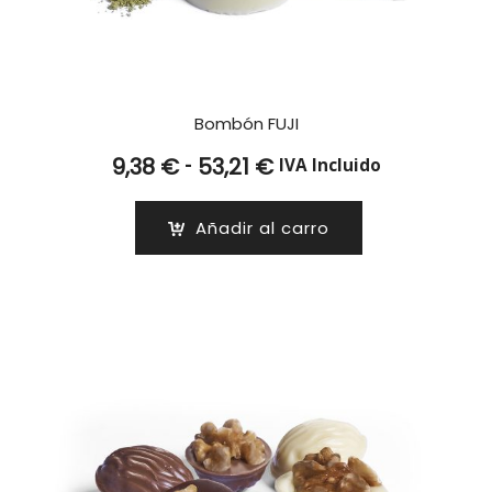
Bombón FUJI
Rango
-
9,38
€
53,21
€
IVA Incluido
de
precios:
Añadir al carro
desde
9,38 €
hasta
53,21 €