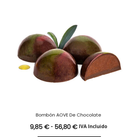
59,59 €
Bombón AOVE De Chocolate
Rango
-
9,85
€
56,80
€
IVA Incluido
de