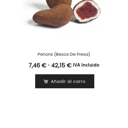
Petons (Besos De Fresa)
Rango
-
7,46
€
42,15
€
IVA Incluido
de
precios:
Añadir al carro
desde
7,46 €
hasta
42,15 €