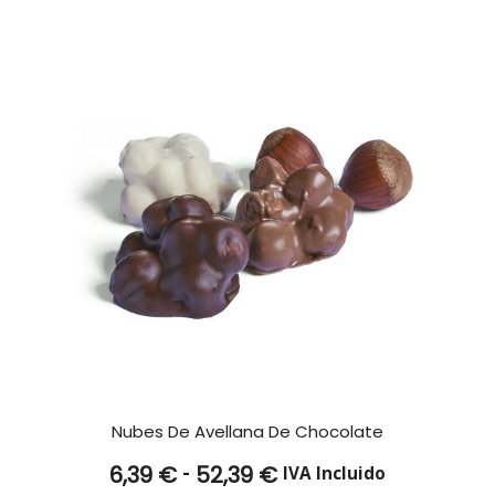
hasta
36,84 €
Nubes De Avellana De Chocolate
Rango
-
6,39
€
52,39
€
IVA Incluido