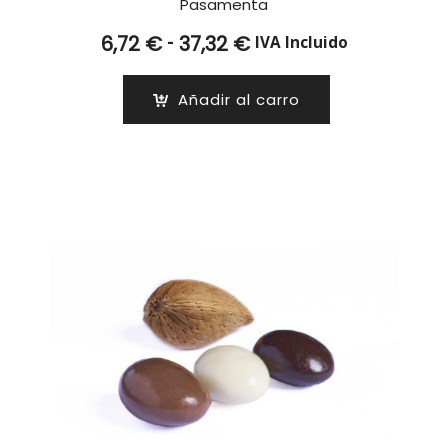
Pasamenta
Rango
-
6,72
€
37,32
€
IVA Incluido
de
precios:
Añadir al carro
desde
6,72 €
hasta
37,32 €