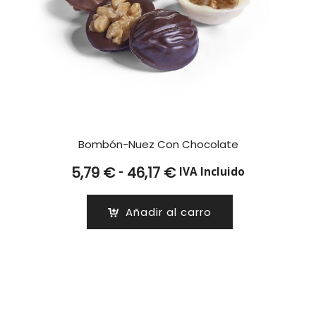
Bombón-Nuez Con Chocolate
Rango
-
5,79
€
46,17
€
IVA Incluido
de
precios:
Añadir al carro
desde
5,79 €
hasta
46,17 €