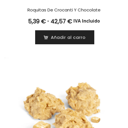
Roquitas De Crocanti Y Chocolate
Rango
-
5,39
€
42,57
€
IVA Incluido
de
precios:
Añadir al carro
desde
5,39 €
hasta
42,57 €