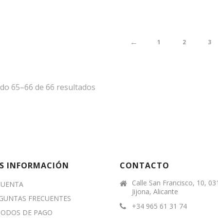
←
1
2
3
do 65–66 de 66 resultados
S INFORMACIÓN
CONTACTO
Calle San Francisco, 10, 0
CUENTA
Jijona, Alicante
GUNTAS FRECUENTES
+34 965 61 31 74
ODOS DE PAGO