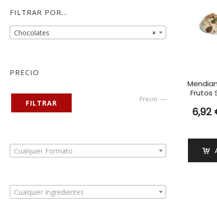
FILTRAR POR…
Chocolates
×
PRECIO
Mendian
Frutos
Precio
Precio
Precio:
—
FILTRAR
6,92
mínimo
máximo
Cualquier Formato
Cualquier Ingredientes