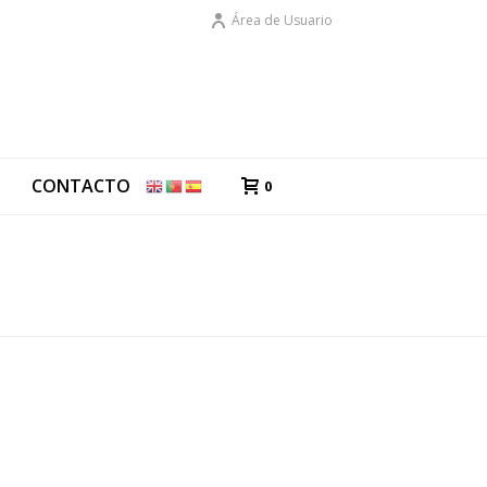
Área de Usuario
G
CONTACTO
0
PORTADA
»
CHOCOLATES
»
PÁGINA 5