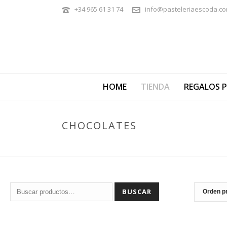
+34 965 61 31 74
info@pasteleriaescoda.c
HOME
TIENDA
REGALOS 
CHOCOLATES
Buscar
BUSCAR
por: