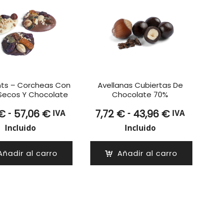
ts – Corcheas Con
Avellanas Cubiertas De
 Secos Y Chocolate
Chocolate 70%
Rango
Rango
-
-
€
57,06
€
7,72
€
43,96
€
IVA
IVA
de
de
Incluido
Incluido
precios:
precios:
desde
desde
Añadir al carro
Añadir al carro
6,92 €
7,72 €
hasta
hasta
57,06 €
43,96 €