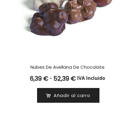
Nubes De Avellana De Chocolate
Rango
-
6,39
€
52,39
€
IVA Incluido
de
precios:
Añadir al carro
desde
6,39 €
hasta
52,39 €