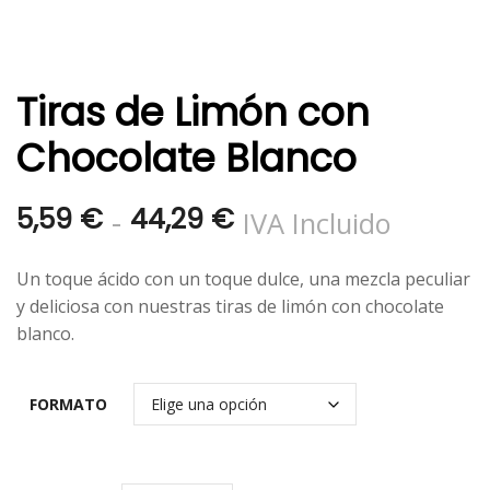
Tiras de Limón con
Chocolate Blanco
Rango
-
5,59
€
44,29
€
IVA Incluido
de
Un toque ácido con un toque dulce, una mezcla peculiar
precios:
y deliciosa con nuestras tiras de limón con chocolate
blanco.
desde
5,59 €
FORMATO
hasta
44,29 €