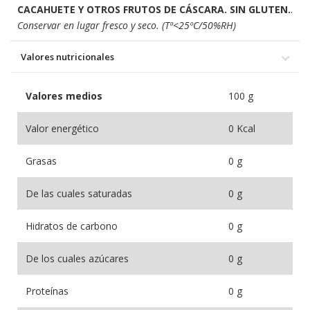
CACAHUETE Y OTROS FRUTOS DE CÁSCARA. SIN GLUTEN.
.
Conservar en lugar fresco y seco. (Tª<25ºC/50%RH)
Valores nutricionales
Valores medios
100 g
Valor energético
0 Kcal
Grasas
0 g
De las cuales saturadas
0 g
Hidratos de carbono
0 g
De los cuales azúcares
0 g
Proteínas
0 g