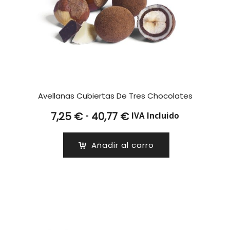
Avellanas Cubiertas De Tres Chocolates
Rango
-
7,25
€
40,77
€
IVA Incluido
de
precios:
Añadir al carro
desde
7,25 €
hasta
40,77 €