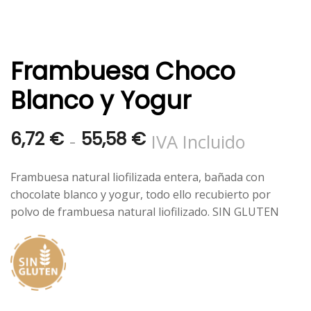
Frambuesa Choco
Blanco y Yogur
Rango
-
6,72
€
55,58
€
IVA Incluido
de
Frambuesa natural liofilizada entera, bañada con
precios:
chocolate blanco y yogur, todo ello recubierto por
polvo de frambuesa natural liofilizado. SIN GLUTEN
desde
6,72 €
hasta
55,58 €