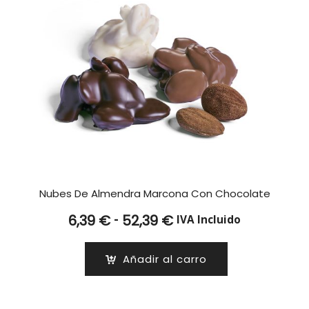
Nubes De Almendra Marcona Con Chocolate
Rango
-
6,39
€
52,39
€
IVA Incluido
de
precios:
Añadir al carro
desde
6,39 €
hasta