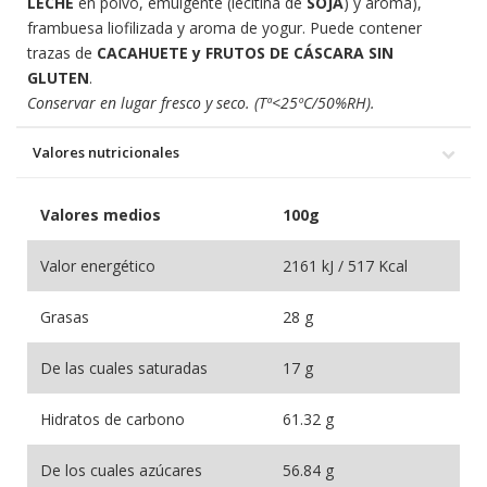
LECHE
en polvo, emulgente (lecitina de
SOJA
) y aroma),
frambuesa liofilizada y aroma de yogur. Puede contener
trazas de
CACAHUETE y FRUTOS DE CÁSCARA SIN
GLUTEN
.
Conservar en lugar fresco y seco. (Tª<25ºC/50%RH).
Valores nutricionales
Valores medios
100g
Valor energético
2161 kJ / 517 Kcal
Grasas
28 g
De las cuales saturadas
17 g
Hidratos de carbono
61.32 g
De los cuales azúcares
56.84 g