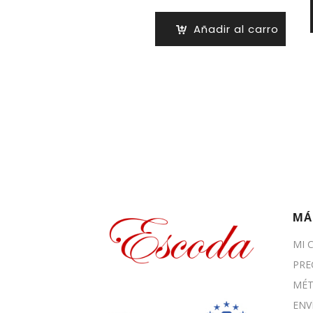
precios:
desde
Añadir al carro
5,32 €
hasta
42,24 €
MÁ
MI 
PRE
MÉT
ENV