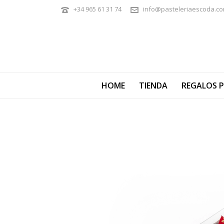
+34 965 61 31 74
info@pasteleriaescoda.c
HOME
TIENDA
REGALOS 