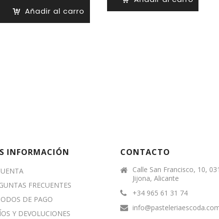
desde
Añadir al carro
9,85 €
hasta
56,80 €
S INFORMACIÓN
CONTACTO
Calle San Francisco, 10, 0
CUENTA
Jijona, Alicante
GUNTAS FRECUENTES
+34 965 61 31 74
ODOS DE PAGO
info@pasteleriaescoda.co
ÍOS Y DEVOLUCIONES