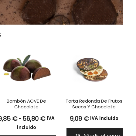
s
Bombón AOVE De
Torta Redonda De Frutos
Chocolate
Secos Y Chocolate
Rango
-
9,85
€
56,80
€
9,09
€
IVA
IVA Incluido
de
Incluido
precios:
Añadir al carro