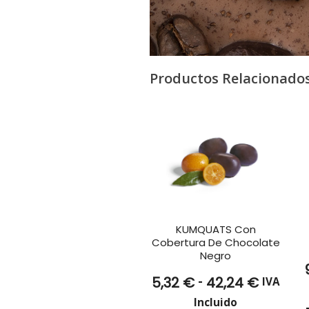
Productos Relacionado
KUMQUATS Con
Cobertura De Chocolate
Negro
Rango
-
5,32
€
42,24
€
IVA
de
Incluido