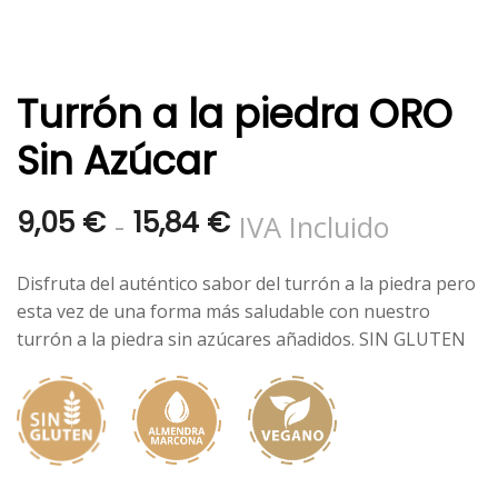
Turrón a la piedra ORO
Sin Azúcar
Rango
-
9,05
€
15,84
€
IVA Incluido
de
Disfruta del auténtico sabor del turrón a la piedra pero
precios:
esta vez de una forma más saludable con nuestro
turrón a la piedra sin azúcares añadidos. SIN GLUTEN
desde
9,05 €
hasta
15,84 €