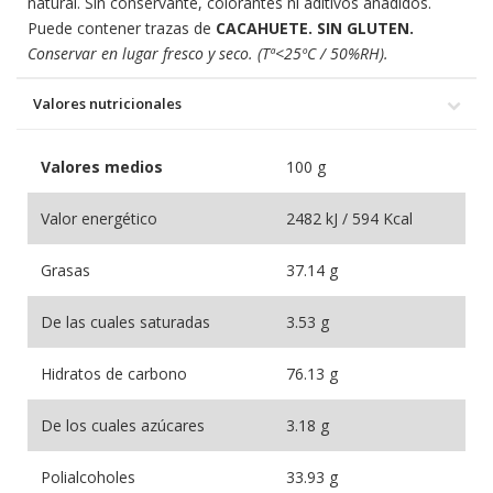
natural. Sin conservante, colorantes ni aditivos añadidos.
Puede contener trazas de
CACAHUETE. SIN GLUTEN.
Conservar en lugar fresco y seco. (Tª<25ºC / 50%RH).
Valores nutricionales
Valores medios
100 g
Valor energético
2482 kJ / 594 Kcal
Grasas
37.14 g
De las cuales saturadas
3.53 g
Hidratos de carbono
76.13 g
De los cuales azúcares
3.18 g
Polialcoholes
33.93 g