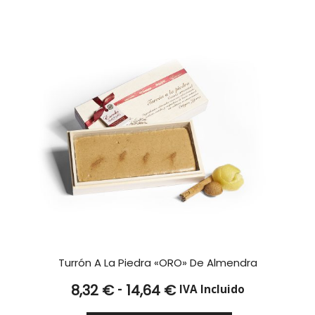
Turrón A La Piedra «ORO» De Almendra
Rango
-
8,32
€
14,64
€
IVA Incluido
de