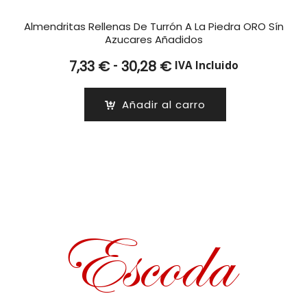
Almendritas Rellenas De Turrón A La Piedra ORO Sín
Azucares Añadidos
Rango
-
7,33
€
30,28
€
IVA Incluido
de
precios:
Añadir al carro
desde
7,33 €
hasta
30,28 €