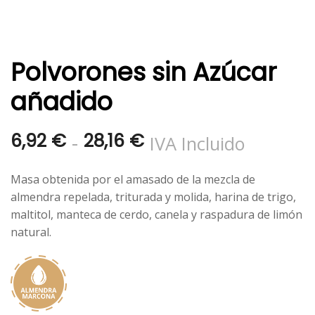
Polvorones sin Azúcar
añadido
Rango
-
6,92
€
28,16
€
IVA Incluido
de
Masa obtenida por el amasado de la mezcla de
precios:
almendra repelada, triturada y molida, harina de trigo,
maltitol, manteca de cerdo, canela y raspadura de limón
desde
natural.
6,92 €
hasta
28,16 €