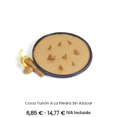
hasta
15,84 €
Coca Turrón A La Piedra Sin Azúcar
Rango
-
6,85
€
14,77
€
IVA Incluido