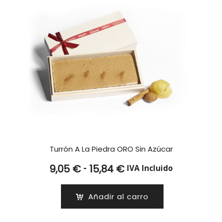
Turrón A La Piedra ORO Sin Azúcar
Rango
-
9,05
€
15,84
€
IVA Incluido
de
precios:
Añadir al carro
desde
9,05 €