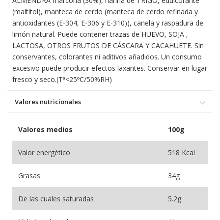
ALMENDRA marcona (30%), harina de TRIGO, edulcorante
(maltitol), manteca de cerdo (manteca de cerdo refinada y
antioxidantes (E-304, E-306 y E-310)), canela y raspadura de
limón natural. Puede contener trazas de HUEVO, SOJA ,
LACTOSA, OTROS FRUTOS DE CÁSCARA Y CACAHUETE. Sin
conservantes, colorantes ni aditivos añadidos. Un consumo
excesivo puede producir efectos laxantes. Conservar en lugar
fresco y seco.(Tª<25ºC/50%RH)
Valores nutricionales
Valores medios
100g
Valor energético
518 Kcal
Grasas
34g
De las cuales saturadas
5.2g