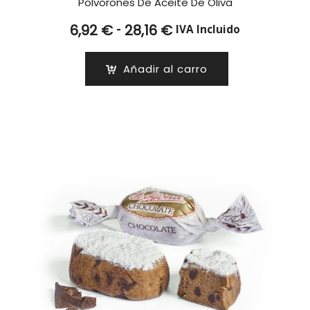
Polvorones De Aceite De Oliva
Rango
-
6,92
€
28,16
€
IVA Incluido
de
precios:
Añadir al carro
desde
6,92 €
hasta
28,16 €