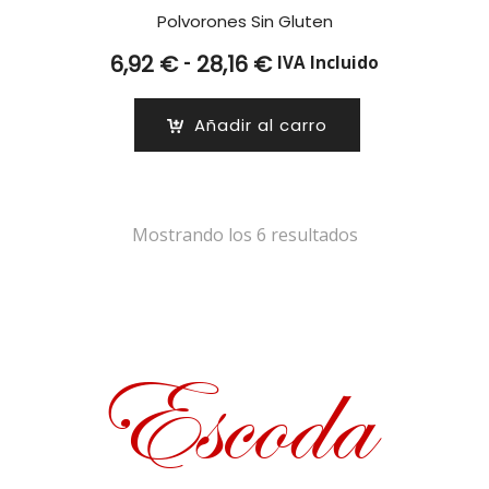
Polvorones Sin Gluten
Rango
-
6,92
€
28,16
€
IVA Incluido
de
precios:
Añadir al carro
desde
6,92 €
hasta
28,16 €
Mostrando los 6 resultados