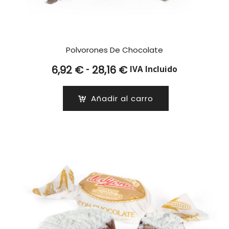
Polvorones De Chocolate
Rango
-
6,92
€
28,16
€
IVA Incluido
de
precios:
Añadir al carro
desde
6,92 €
hasta
28,16 €