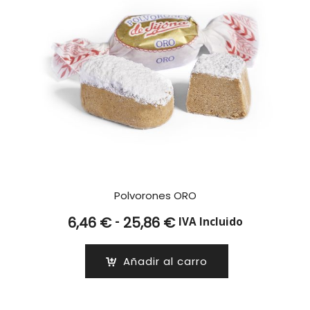
Polvorones ORO
Rango
-
6,46
€
25,86
€
IVA Incluido
de
precios:
Añadir al carro
desde
6,46 €
hasta