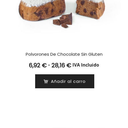
Polvorones De Chocolate Sin Gluten
Rango
-
6,92
€
28,16
€
IVA Incluido
de
precios:
Añadir al carro
desde
6,92 €
hasta
28,16 €