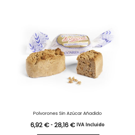
25,86 €
Polvorones Sin Azúcar Añadido
Rango
-
6,92
€
28,16
€
IVA Incluido
de