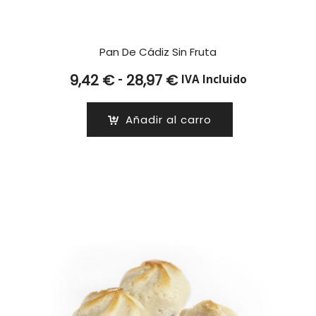
Pan De Cádiz Sin Fruta
Rango
-
9,42
€
28,97
€
IVA Incluido
de
precios:
Añadir al carro
desde
9,42 €
hasta
28,97 €