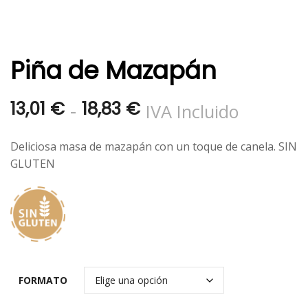
Piña de Mazapán
Rango
-
13,01
€
18,83
€
IVA Incluido
de
Deliciosa masa de mazapán con un toque de canela. SIN
precios:
GLUTEN
desde
13,01 €
hasta
18,83 €
FORMATO