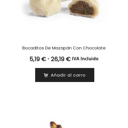
Bocaditos De Mazapán Con Chocolate
Rango
-
5,19
€
26,19
€
IVA Incluido
de
precios:
Añadir al carro
desde
5,19 €
hasta
26,19 €