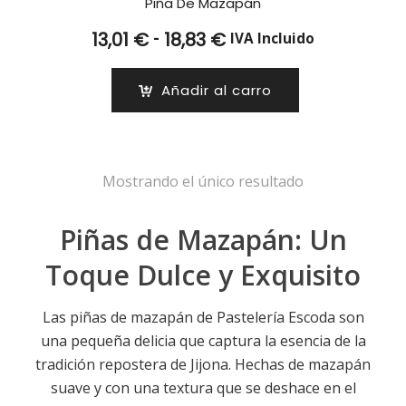
Piña De Mazapán
Rango
-
13,01
€
18,83
€
IVA Incluido
de
precios:
Añadir al carro
desde
13,01 €
hasta
18,83 €
Mostrando el único resultado
Piñas de Mazapán: Un
Toque Dulce y Exquisito
Las piñas de mazapán de Pastelería Escoda son
una pequeña delicia que captura la esencia de la
tradición repostera de Jijona. Hechas de mazapán
suave y con una textura que se deshace en el