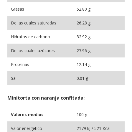
Grasas
52.80 g
De las cuales saturadas
26.28 g
Hidratos de carbono
32.92 g
De los cuales azúcares
27.96 g
Proteínas
12.14 g
Sal
0.01 g
Minitorta con naranja confitada:
Valores medios
100 g
Valor energético
2179 kJ / 521 Kcal