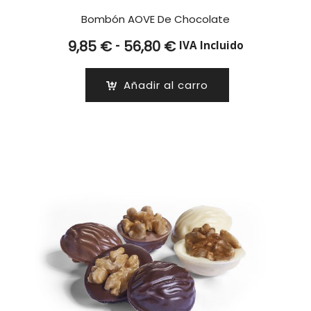
Bombón AOVE De Chocolate
Rango
-
9,85
€
56,80
€
IVA Incluido
de
precios:
Añadir al carro
desde
9,85 €
hasta
56,80 €