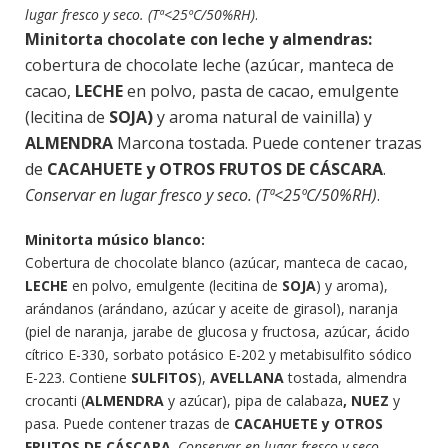
lugar fresco y seco. (Tª<25ºC/50%RH)
.
Minitorta chocolate con leche y almendras:
cobertura de chocolate leche (azúcar, manteca de
cacao,
LECHE
en polvo, pasta de cacao, emulgente
(lecitina de
SOJA)
y aroma natural de vainilla) y
ALMENDRA
Marcona tostada. Puede contener trazas
de
CACAHUETE y OTROS FRUTOS DE CÁSCARA
.
Conservar en lugar fresco y seco. (Tª<25ºC/50%RH)
.
Minitorta músico blanco:
Cobertura de chocolate blanco (azúcar, manteca de cacao,
LECHE
en polvo, emulgente (lecitina de
SOJA
) y aroma),
arándanos (arándano, azúcar y aceite de girasol), naranja
(piel de naranja, jarabe de glucosa y fructosa, azúcar, ácido
cítrico E-330, sorbato potásico E-202 y metabisulfito sódico
E-223. Contiene
SULFITOS
),
AVELLANA
tostada, almendra
crocanti (
ALMENDRA
y azúcar), pipa de calabaza
, NUEZ
y
pasa. Puede contener trazas de
CACAHUETE y OTROS
FRUTOS DE CÁSCARA
.
Conservar en lugar fresco y seco.