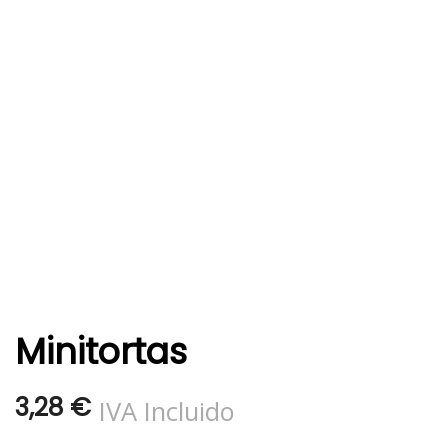
Minitortas
3,28
€
IVA Incluido