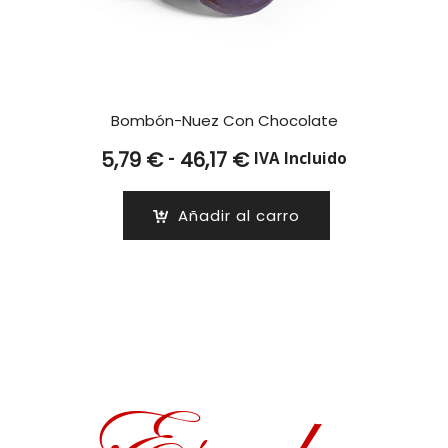
Bombón-Nuez Con Chocolate
Rango
-
5,79
€
46,17
€
IVA Incluido
de
precios:
Añadir al carro
desde
5,79 €
hasta
46,17 €