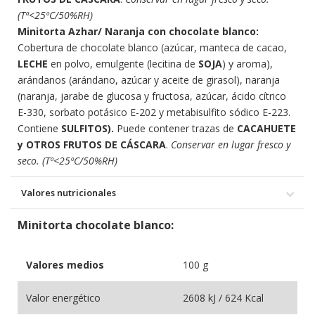
(Tª<25ºC/50%RH)
Minitorta Azhar/ Naranja con chocolate blanco:
Cobertura de chocolate blanco (azúcar, manteca de cacao,
LECHE
en polvo, emulgente (lecitina de
SOJA
) y aroma),
arándanos (arándano, azúcar y aceite de girasol), naranja
(naranja, jarabe de glucosa y fructosa, azúcar, ácido cítrico
E-330, sorbato potásico E-202 y metabisulfito sódico E-223.
Contiene
SULFITOS).
Puede contener trazas de
CACAHUETE
y OTROS FRUTOS DE CÁSCARA
.
Conservar en lugar fresco y
seco. (Tª<25ºC/50%RH)
Valores nutricionales
Minitorta chocolate blanco:
Valores medios
100 g
Valor energético
2608 kJ / 624 Kcal