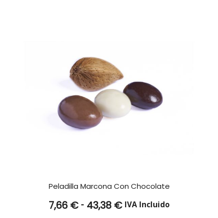
Peladilla Marcona Con Chocolate
Rango
-
7,66
€
43,38
€
IVA Incluido
de