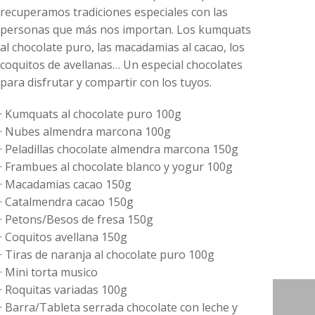
recuperamos tradiciones especiales con las
personas que más nos importan. Los kumquats
al chocolate puro, las macadamias al cacao, los
coquitos de avellanas… Un especial chocolates
para disfrutar y compartir con los tuyos.
· Kumquats al chocolate puro 100g
· Nubes almendra marcona 100g
· Peladillas chocolate almendra marcona 150g
· Frambues al chocolate blanco y yogur 100g
· Macadamias cacao 150g
· Catalmendra cacao 150g
· Petons/Besos de fresa 150g
· Coquitos avellana 150g
· Tiras de naranja al chocolate puro 100g
· Mini torta musico
· Roquitas variadas 100g
· Barra/Tableta serrada chocolate con leche y