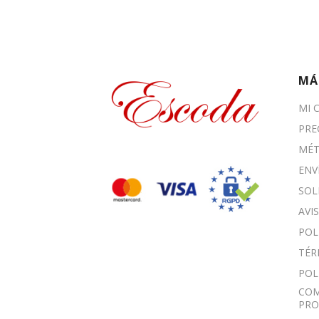
MÁ
MI 
PRE
MÉT
ENV
SOL
AVI
POL
TÉR
POL
COM
PRO