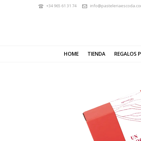
+34 965 61 31 74
info@pasteleriaescoda.c
HOME
TIENDA
REGALOS 