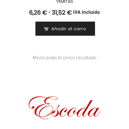
YEMITAS
Rango
-
6,26
€
31,52
€
IVA Incluido
de
precios:
Añadir al carro
desde
6,26 €
hasta
31,52 €
Mostrando el único resultado