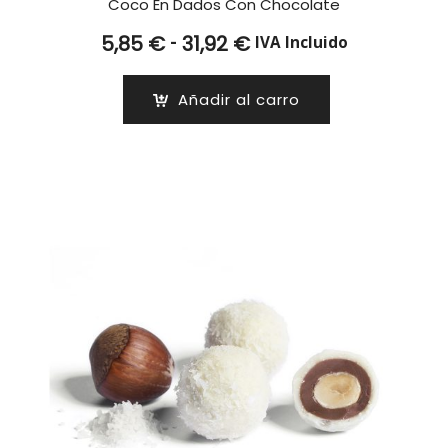
Coco En Dados Con Chocolate
Rango
-
5,85
€
31,92
€
IVA Incluido
de
precios:
Añadir al carro
desde
5,85 €
hasta
31,92 €