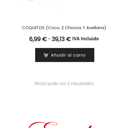
COQUITOS (Coco, 2 Chocos Y Avellana)
Rango
-
6,99
€
39,13
€
IVA Incluido
de
precios:
Añadir al carro
desde
6,99 €
hasta
39,13 €
Mostrando los 2 resultados