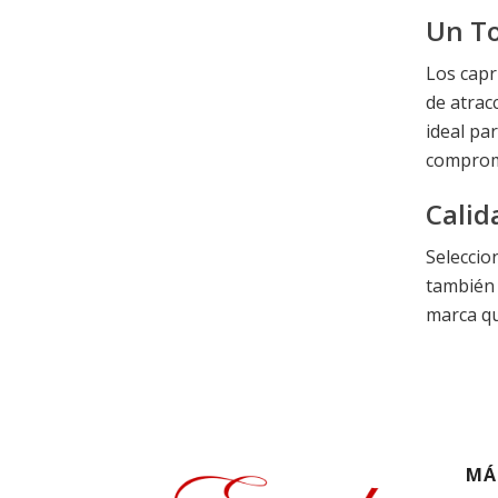
Un To
Los capr
de atrac
ideal pa
compromi
Calid
Seleccio
también 
marca qu
MÁ