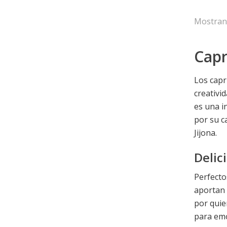
Mostrand
Capr
Los capr
creativi
es una i
por su c
Jijona.
Delic
Perfecto
aportan 
por quie
para emo