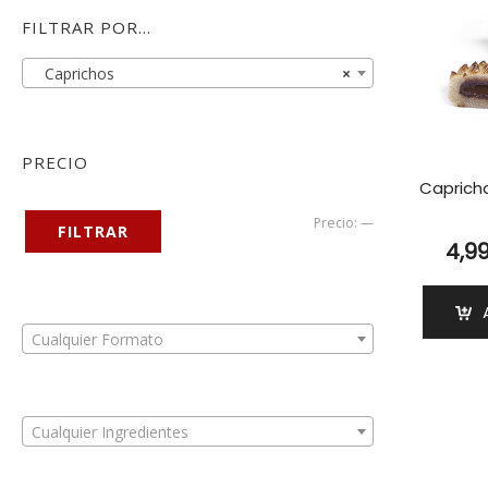
FILTRAR POR…
Caprichos
×
PRECIO
Caprich
Precio
Precio
Precio:
—
FILTRAR
4,9
mínimo
máximo
Cualquier Formato
Cualquier Ingredientes