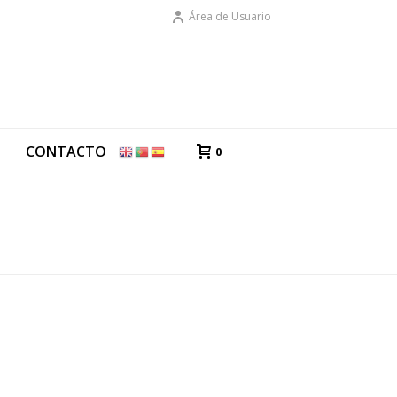
Área de Usuario
G
CONTACTO
0
PORTADA
»
MAZAPANES
»
CAPRICHOS