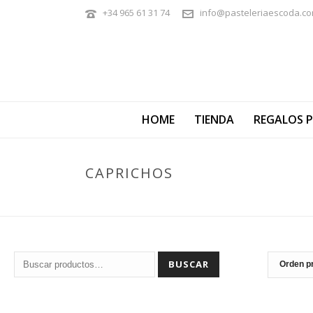
+34 965 61 31 74
info@pasteleriaescoda.c
HOME
TIENDA
REGALOS 
CAPRICHOS
Buscar
BUSCAR
por: