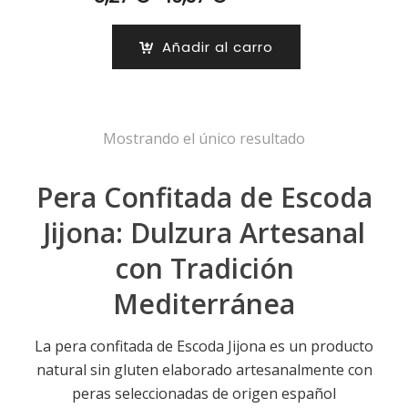
de
precios:
Añadir al carro
desde
8,27 €
hasta
16,37 €
Mostrando el único resultado
Pera Confitada de Escoda
Jijona: Dulzura Artesanal
con Tradición
Mediterránea
La pera confitada de Escoda Jijona es un producto
natural sin gluten elaborado artesanalmente con
peras seleccionadas de origen español