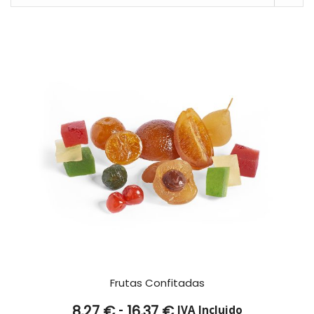
Frutas Confitadas
Rango
-
8,27
€
16,37
€
IVA Incluido