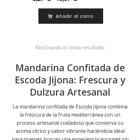
de
precios:
Añadir al carro
desde
8,27 €
hasta
16,37 €
Mostrando el único resultado
Mandarina Confitada de
Escoda Jijona: Frescura y
Dulzura Artesanal
La mandarina confitada de Escoda Jijona combina
la frescura de la fruta mediterránea con un
proceso artesanal cuidadoso que conserva su
aroma cítrico y sabor vibrante haciéndola ideal
para quienes buscan una experiencia gourmet sin