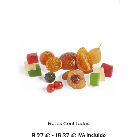
Frutas Confitadas
Rango
-
8,27
€
16,37
€
IVA Incluido