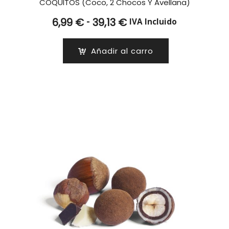
COQUITOS (Coco, 2 Chocos Y Avellana)
Rango
-
6,99
€
39,13
€
IVA Incluido
de
precios:
Añadir al carro
desde
6,99 €
hasta
39,13 €