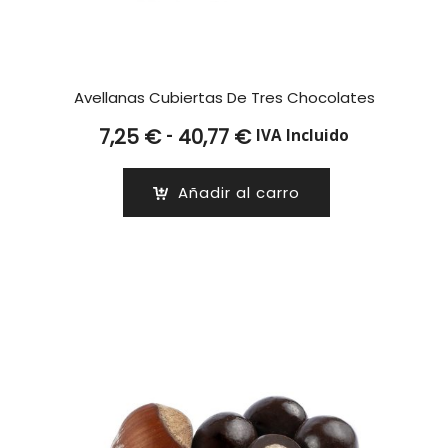
Avellanas Cubiertas De Tres Chocolates
Rango
-
7,25
€
40,77
€
IVA Incluido
de
precios:
Añadir al carro
desde
7,25 €
hasta
40,77 €