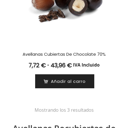
Avellanas Cubiertas De Chocolate 70%
Rango
-
7,72
€
43,96
€
IVA Incluido
de
precios:
Añadir al carro
desde
7,72 €
hasta
43,96 €
Mostrando los 3 resultados